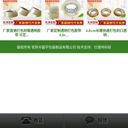
厂家直销打包封箱透明胶
厂家定制透明打包胶带
4.8cm米黄快递打包封口透
带 可定...
4.0c...
明...
版权所有 常熟市嘉宇包装制品有限公司 技术支持：仕德伟科技
电话
短信