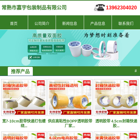
常熟市嘉宇包装制品有限公司
13962304020
首页
公司简介
新闻信息
产品信息
联系我们
推荐产品
#
宽7-10cm胶带快递打包缠
供应高粘性BOPP透明胶带
透明胶带 4.5cm封箱快递
绕...
厂家...
胶...