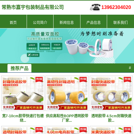
常熟市嘉宇包装制品有限公司
13962304020
首页
公司简介
新闻信息
产品信息
联系我们
推荐产品
#
宽7-10cm胶带快递打包缠
供应高粘性BOPP透明胶带
透明胶带 4.5cm封箱快递
绕...
厂家...
胶...