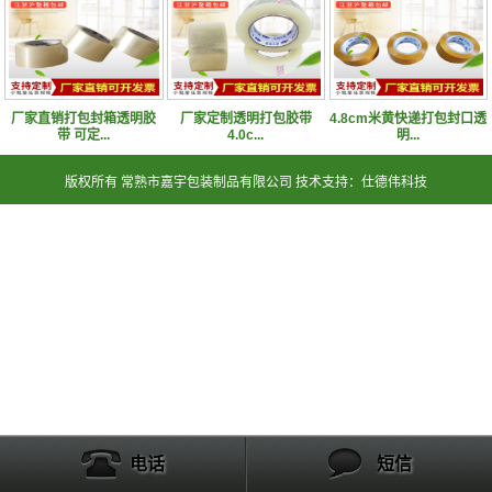
厂家直销打包封箱透明胶
厂家定制透明打包胶带
4.8cm米黄快递打包封口透
带 可定...
4.0c...
明...
版权所有 常熟市嘉宇包装制品有限公司 技术支持：仕德伟科技
电话
短信