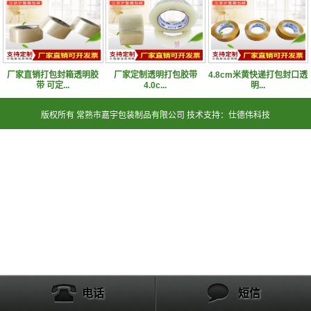
厂家直销打包封箱透明胶
厂家定制透明打包胶带
4.8cm米黄快递打包封口透
带 可定...
4.0c...
明...
版权所有 常熟市嘉宇包装制品有限公司 技术支持：仕德伟科技
电话
短信