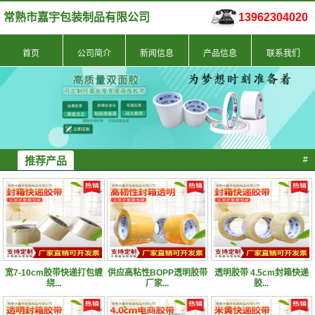
常熟市嘉宇包装制品有限公司
13962304020
首页
公司简介
新闻信息
产品信息
联系我们
推荐产品
#
宽7-10cm胶带快递打包缠
供应高粘性BOPP透明胶带
透明胶带 4.5cm封箱快递
绕...
厂家...
胶...